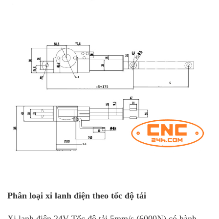
Phân loại xi lanh điện theo tốc độ tải
Xi lanh điện 24V Tốc độ tải 5mm/s (6000N) có hành