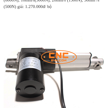
(6000N), 10mm/s(3000N), 20mm/s (1500N), 30mm /s
(500N) giá: 1.270.000đ/ bộ