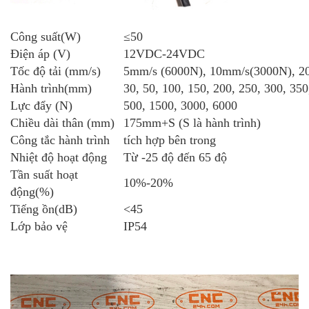
Công suất(W)
≤
50
Điện áp (V)
12VDC-24VDC
Tốc độ tải (mm/s)
5mm/s (6000N), 10mm/s(3000N), 2
Hành trình(mm)
30, 50, 100, 150, 200, 250, 300, 
Lực đẩy (N)
500, 1500, 3000, 6000
Chiều dài thân (mm)
175mm+S (S là hành trình)
Công tắc hành trình
tích hợp bên trong
Nhiệt độ hoạt động
Từ -25 độ đến 65 độ
Tần suất hoạt
10%-20%
động(%)
Tiếng ồn(dB)
<45
Lớp bảo vệ
IP54