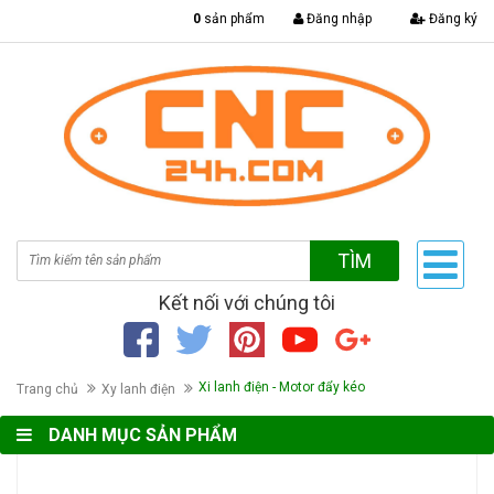
|
0
sản phẩm
Đăng nhập
Đăng ký
TÌM
Kết nối với chúng tôi
Xi lanh điện - Motor đẩy kéo
Trang chủ
Xy lanh điện
DANH MỤC SẢN PHẨM