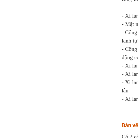
- Xi la
- Mặt 
- Công 
lanh t
- Công 
động c
- Xi la
- Xi la
- Xi la
lâu
- Xi la
Bản vẽ
Có 2 cô