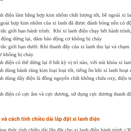
nh điện làm bằng hợp kim nhôm chất lượng tốt, bề ngoài xi l
ngoài hợp kim nhôm của xi lanh đã được đánh bóng nên có đ
tắc giới hạn hành trình: Khi xi lanh điện chạy hết hành trình,
ự động dừng lại, đảm bảo động cơ không bị cháy
tắc giới hạn dưới: Khi thanh đẩy của xi lanh thu lại và chạm
ơ không bị cháy
nh điện có thể dừng lại ở bất kỳ vị trí nào, với nút khóa xi l
nh dùng bánh răng kim loại loại tốt, tiếng ồn khi xi lanh hoạt
nh dùng dây điện là đồng nguyên chất không chứa oxy, điện tr
nh điện có cực âm và cực dương, sử dụng cực dương thanh đẩ
 và cách tính chiều dài lắp đặt xi lanh điện
ng thức tính chiều dài lắp đặt cho xi lanh điện hành trình 