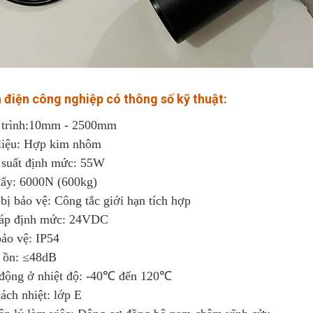
h điện công nghiệp có thông số kỹ thuật:
 trình:10mm - 2500mm
 liệu: Hợp kim nhôm
 suất định mức: 55W
đẩy: 6000N (600kg)
 bị bảo vệ: Công tắc giới hạn tích hợp
 áp định mức: 24VDC
bảo vệ: IP54
g ồn: ≤48dB
 động ở nhiệt độ: -40℃ đến 120℃
ách nhiệt: lớp E