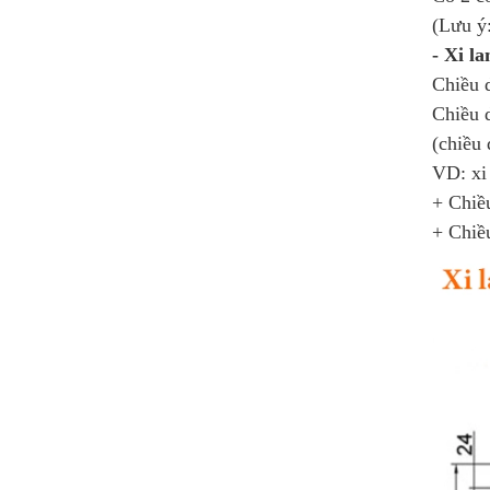
(Lưu ý:
- Xi l
Chiều d
Chiều d
(chiều 
VD: xi
+ Chiều
+ Chiề