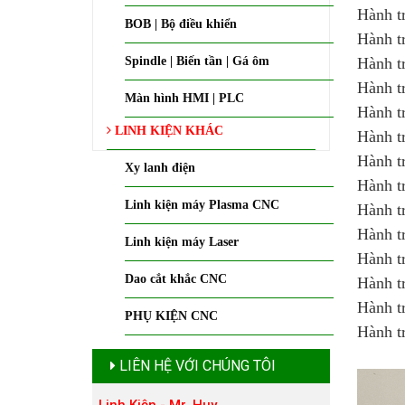
Hành t
BOB | Bộ điều khiển
Hành t
Spindle | Biến tần | Gá ôm
Hành t
Hành t
Màn hình HMI | PLC
Hành t
LINH KIỆN KHÁC
Hành t
Hành t
Xy lanh điện
Hành t
Linh kiện máy Plasma CNC
Hành t
Hành t
Linh kiện máy Laser
Hành t
Dao cắt khắc CNC
Hành t
Hành t
PHỤ KIỆN CNC
Hành t
LIÊN HỆ VỚI CHÚNG TÔI
Linh Kiện - Mr. Huy