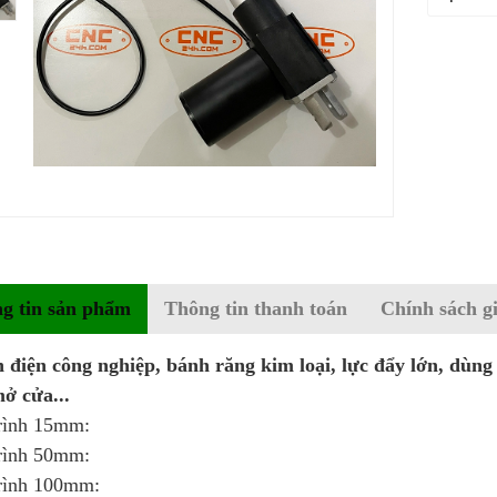
g tin sản phẩm
Thông tin thanh toán
Chính sách g
h điện công nghiệp, bánh răng kim loại, lực đẩy lớn, dùng
ở cửa...
rình 15mm:
rình 50mm:
rình 100mm: