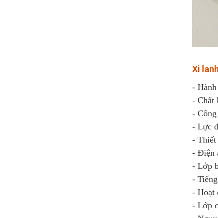
Xi lan
- Hành
- Chất
- Công
- Lực 
- Thiết
- Điện
- Lớp 
- Tiến
- Hoạt
- Lớp c