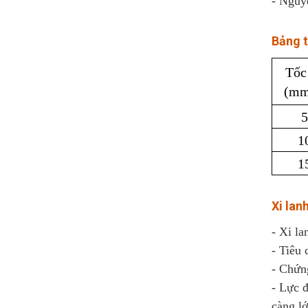
- Nguy
Bảng t
Tốc
(mm
5
1
1
Xi lan
- Xi la
- Tiêu
- Chứn
- Lực đ
càng l