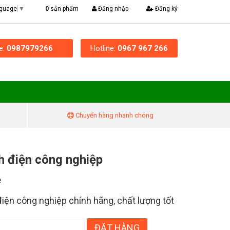
|
0
sản phẩm
Đăng nhập
Đăng ký
nguage
▼
ne:
0987979266
Hotline:
0967 967 266
Chuyển hàng nhanh chóng
nh điện công nghiệp
ệ
 điện công nghiệp chính hãng, chất lượng tốt
ĐẶT HÀNG