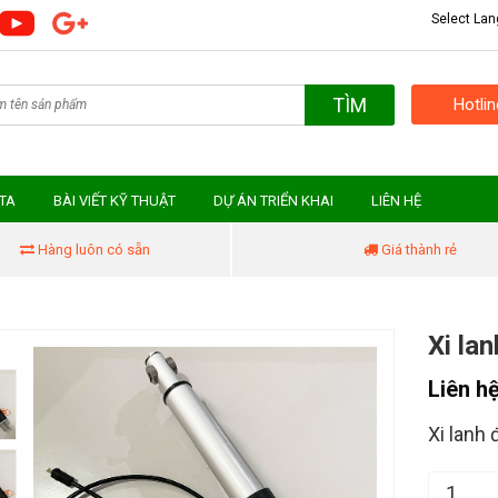
Select La
TÌM
Hotli
MTA
BÀI VIẾT KỸ THUẬT
DỰ ÁN TRIỂN KHAI
LIÊN HỆ
Hàng luôn có sẵn
Giá thành rẻ
Xi la
Liên h
Xi lanh