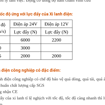
ên lý làm việc: Động cơ đồng bộ nam châm vĩnh cửu
ốc độ ứng với lực đẩy của Xi lanh điện:
Điện áp 24V
Điện áp 12V
 độ
/s)
Lực đẩy (N)
Lực đẩy (N)
6000
2200
0
3000
5
2000
2000
h điện công nghiệp có đặc điểm:
nh điện công nghiệp có chế độ bảo vệ quá dòng, quá tải, quá
 chuẩn chất lượng cấp SGS
g nhận CE
ẩy của xi lanh tỉ lệ nghịch với tốc độ, tốc độ càng nhanh thì
ớn