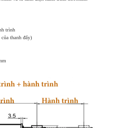
h trình
ỗ của thanh đẩy)
0mm