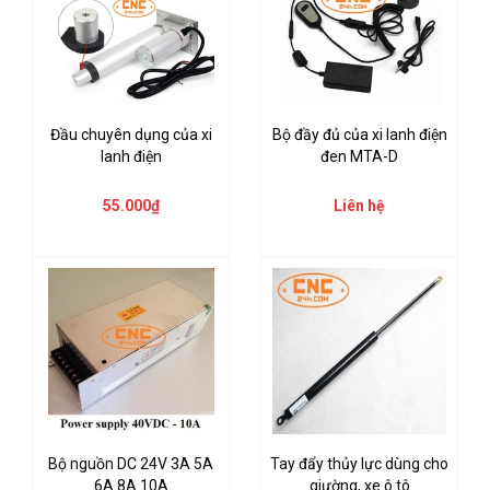
Đầu chuyên dụng của xi
Bộ đầy đủ của xi lanh điện
lanh điện
đen MTA-D
55.000₫
Liên hệ
Bộ nguồn DC 24V 3A 5A
Tay đẩy thủy lực dùng cho
6A 8A 10A
giường, xe ô tô