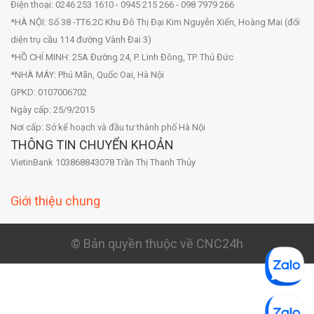
Điện thoại: 0246 253 1610 - 0945 215 266 - 098 7979 266
*HÀ NỘI: Số 38 -TT6.2C Khu Đô Thị Đại Kim Nguyễn Xiển, Hoàng Mai (đối
diện trụ cầu 114 đường Vành Đai 3)
*HỒ CHÍ MINH: 25A Đường 24, P. Linh Đông, TP. Thủ Đức
*NHÀ MÁY: Phú Mãn, Quốc Oai, Hà Nội
GPKD: 0107006702
Ngày cấp: 25/9/2015
Nơi cấp: Sở kế hoạch và đầu tư thành phố Hà Nội
THÔNG TIN CHUYỂN KHOẢN
VietinBank 103868843078 Trần Thị Thanh Thủy
Giới thiệu chung
© Bản quyền thuộc về CNC24h