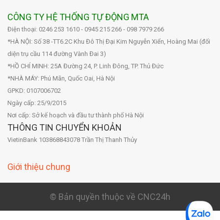
CÔNG TY HỆ THỐNG TỰ ĐỘNG MTA
Điện thoại: 0246 253 1610 - 0945 215 266 - 098 7979 266
*HÀ NỘI: Số 38 -TT6.2C Khu Đô Thị Đại Kim Nguyễn Xiển, Hoàng Mai (đối
diện trụ cầu 114 đường Vành Đai 3)
*HỒ CHÍ MINH: 25A Đường 24, P. Linh Đông, TP. Thủ Đức
*NHÀ MÁY: Phú Mãn, Quốc Oai, Hà Nội
GPKD: 0107006702
Ngày cấp: 25/9/2015
Nơi cấp: Sở kế hoạch và đầu tư thành phố Hà Nội
THÔNG TIN CHUYỂN KHOẢN
VietinBank 103868843078 Trần Thị Thanh Thủy
Giới thiệu chung
© Bản quyền thuộc về CNC24h