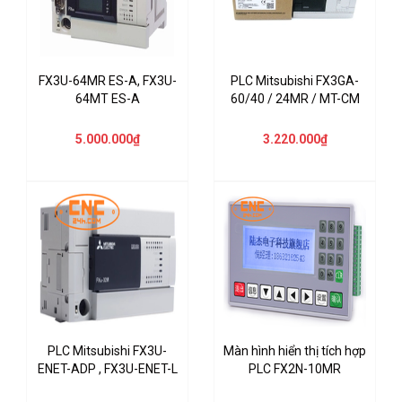
FX3U-64MR ES-A, FX3U-
PLC Mitsubishi FX3GA-
64MT ES-A
60/40 / 24MR / MT-CM
5.000.000₫
3.220.000₫
PLC Mitsubishi FX3U-
Màn hình hiển thị tích hợp
ENET-ADP , FX3U-ENET-L
PLC FX2N-10MR