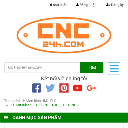
|
0
sản phẩm
Đăng nhập
Đăng ký
TÌM
Kết nối với chúng tôi
Trang chủ
Màn hình HMI | PLC
PLC Mitsubishi FX3U-ENET-ADP , FX3U-ENET-L
DANH MỤC SẢN PHẨM