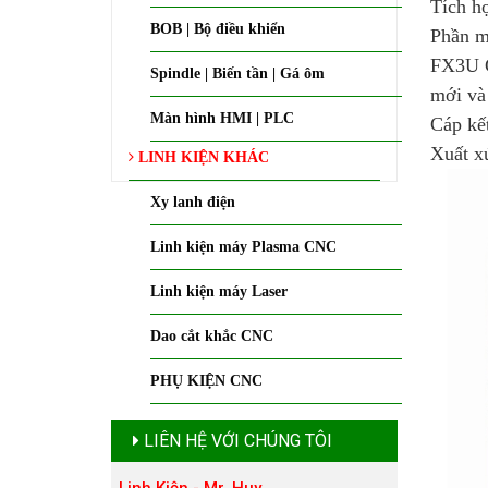
Tích h
BOB | Bộ điều khiển
Phần m
FX3U C
Spindle | Biến tần | Gá ôm
mới và
Màn hình HMI | PLC
Cáp kế
Xuất x
LINH KIỆN KHÁC
Xy lanh điện
Linh kiện máy Plasma CNC
Linh kiện máy Laser
Dao cắt khắc CNC
PHỤ KIỆN CNC
LIÊN HỆ VỚI CHÚNG TÔI
Linh Kiện - Mr. Huy