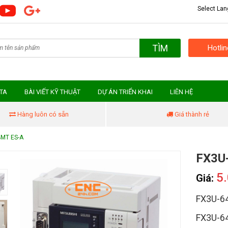
Select La
TÌM
Hotli
MTA
BÀI VIẾT KỸ THUẬT
DỰ ÁN TRIỂN KHAI
LIÊN HỆ
Hàng luôn có sẵn
Giá thành rẻ
4MT ES-A
FX3U
5
Giá:
FX3U-6
FX3U-6