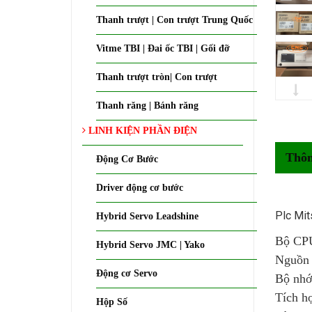
Thanh trượt | Con trượt Trung Quốc
Vitme TBI | Đai ốc TBI | Gối đỡ
Thanh trượt tròn| Con trượt
Thanh răng | Bánh răng
LINH KIỆN PHẦN ĐIỆN
Thôn
Động Cơ Bước
Driver động cơ bước
Plc Mi
Hybrid Servo Leadshine
Bộ CPU
Hybrid Servo JMC | Yako
Nguồn 
Động cơ Servo
Bộ nhớ
Tích h
Hộp Số