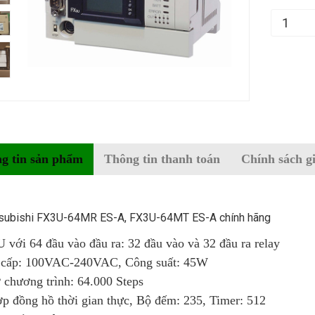
g tin sản phẩm
Thông tin thanh toán
Chính sách g
tsubishi FX3U-64MR ES-A, FX3U-64MT ES-A chính hãng
 với 64 đầu vào đầu ra: 32 đầu vào và 32 đầu ra relay
cấp: 100VAC-240VAC, Công suất: 45W
 chương trình: 64.000 Steps
ợp đồng hồ thời gian thực, Bộ đếm: 235, Timer: 512