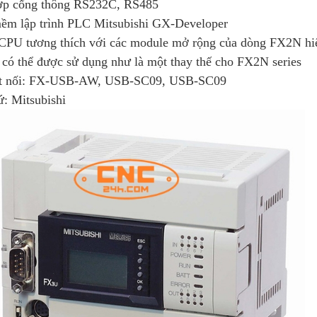
ợp cổng thông RS232C, RS485
ềm lập trình PLC Mitsubishi GX-Developer
PU tương thích với các module mở rộng của dòng FX2N hi
 có thể được sử dụng như là một thay thế cho FX2N series
t nối: FX-USB-AW, USB-SC09, USB-SC09
ứ: Mitsubishi