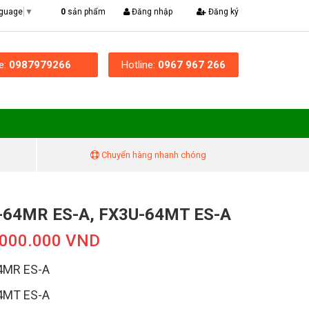
|
0
sản phẩm
Đăng nhập
Đăng ký
nguage
▼
ne:
0987979266
Hotline:
0967 967 266
Chuyển hàng nhanh chóng
-64MR ES-A, FX3U-64MT ES-A
.000.000 VND
4MR ES-A
4MT ES-A