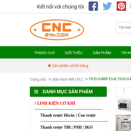
Kết nối với chúng tôi
TRANG CHỦ
GIỚI THIỆU
SẢN PHẨM
TIN 
Sản phẩm chính hãng
FX3U-64MR ES-A, FX3U-6
Trang chủ
Màn hình HMI | PLC
DANH MỤC SẢN PHẨM
LINH KIỆN CƠ KHÍ
Thanh trượt Hiwin | Con trượt
Thanh trượt TBI | PMI | IKO