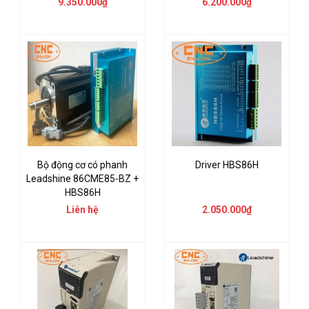
9.350.000₫
6.200.000₫
Bộ động cơ có phanh
Driver HBS86H
Leadshine 86CME85-BZ +
HBS86H
Liên hệ
2.050.000₫