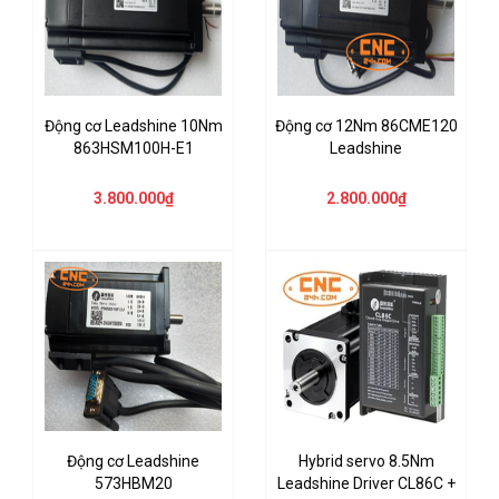
Động cơ Leadshine 10Nm
Động cơ 12Nm 86CME120
863HSM100H-E1
Leadshine
3.800.000₫
2.800.000₫
Động cơ Leadshine
Hybrid servo 8.5Nm
573HBM20
Leadshine Driver CL86C +