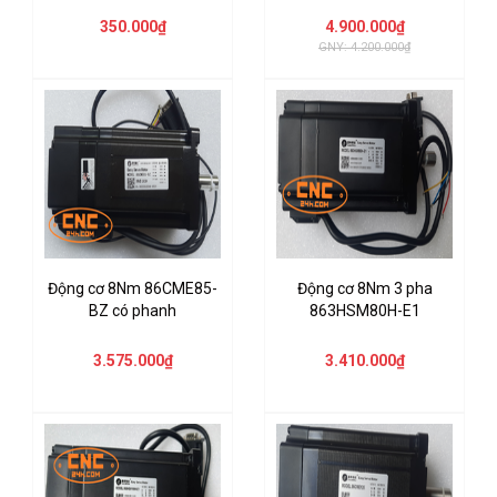
350.000₫
4.900.000₫
GNY: 4.200.000₫
Động cơ 8Nm 86CME85-
Động cơ 8Nm 3 pha
BZ có phanh
863HSM80H-E1
3.575.000₫
3.410.000₫