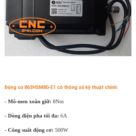
Động cơ 863HSM80-E1 có thông số kỹ thuật chính:
- Mô-men xoắn giữ:
8Nm
- Dòng điện pha tối đa:
6A
- Công suất động cơ:
500W