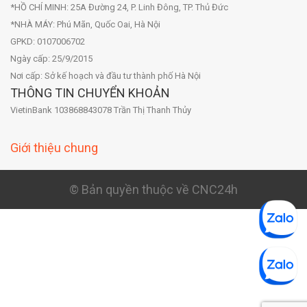
*HỒ CHÍ MINH: 25A Đường 24, P. Linh Đông, TP. Thủ Đức
*NHÀ MÁY: Phú Mãn, Quốc Oai, Hà Nội
GPKD: 0107006702
Ngày cấp: 25/9/2015
Nơi cấp: Sở kế hoạch và đầu tư thành phố Hà Nội
THÔNG TIN CHUYỂN KHOẢN
VietinBank 103868843078 Trần Thị Thanh Thủy
Giới thiệu chung
© Bản quyền thuộc về CNC24h