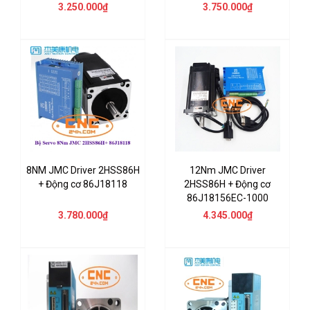
3.250.000₫
3.750.000₫
8NM JMC Driver 2HSS86H
12Nm JMC Driver
+ Động cơ 86J18118
2HSS86H + Động cơ
86J18156EC-1000
3.780.000₫
4.345.000₫