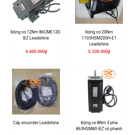
Động cơ 12Nm 86CME120-
Động cơ 20Nm
BZ Leadshine
1103HSM200H-E1
Leadshine
4.400.000₫
5.200.000₫
Cáp encorder Leadshine
Động cơ 8Nm 3 pha
863HSM80-BZ có phanh