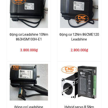
Động cơ Leadshine 10Nm
Động cơ 12Nm 86CME120
863HSM100H-E1
Leadshine
3.800.000₫
2.800.000₫
Động cơ Leadshine
Hybrid servo 8.5Nm