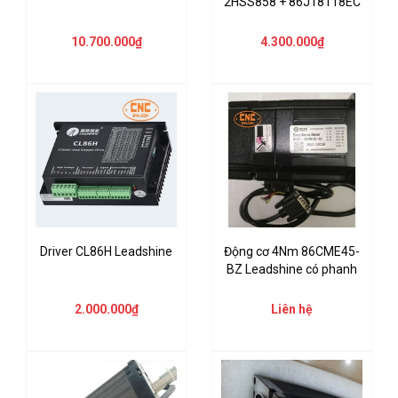
2HSS858 + 86J18118EC
10.700.000₫
4.300.000₫
Driver CL86H Leadshine
Động cơ 4Nm 86CME45-
BZ Leadshine có phanh
2.000.000₫
Liên hệ