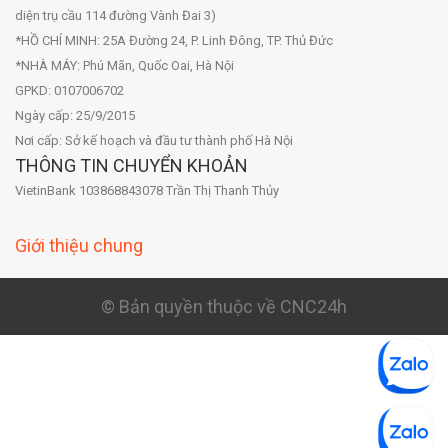
diện trụ cầu 114 đường Vành Đai 3)
*HỒ CHÍ MINH: 25A Đường 24, P. Linh Đông, TP. Thủ Đức
*NHÀ MÁY: Phú Mãn, Quốc Oai, Hà Nội
GPKD: 0107006702
Ngày cấp: 25/9/2015
Nơi cấp: Sở kế hoạch và đầu tư thành phố Hà Nội
THÔNG TIN CHUYỂN KHOẢN
VietinBank 103868843078 Trần Thị Thanh Thủy
Giới thiệu chung
© Bản quyền thuộc về CNC24h