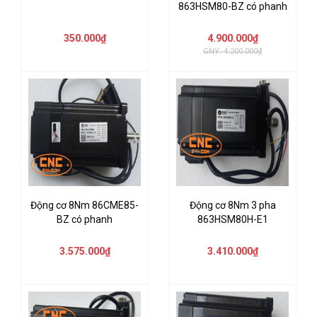
863HSM80-BZ có phanh
350.000₫
4.900.000₫
GNY: 4.200.000₫
Động cơ 8Nm 86CME85-
Động cơ 8Nm 3 pha
BZ có phanh
863HSM80H-E1
3.575.000₫
3.410.000₫