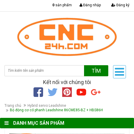
|
0
sản phẩm
Đăng nhập
Đăng ký
TÌM
Kết nối với chúng tôi
Trang chủ
Hybrid servo Leadshine
Bộ động cơ có phanh Leadshine 86CME85-BZ + HBS86H
DANH MỤC SẢN PHẨM