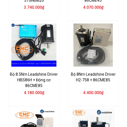
573HBM20
86CME45
3.740.000₫
4.070.000₫
Bộ 8.5Nm Leadshine Driver
Bộ 8Nm Leadshine Driver
HBS86H + Động cơ
H2-758 + 86CME85
86CME85
4.180.000₫
4.400.000₫