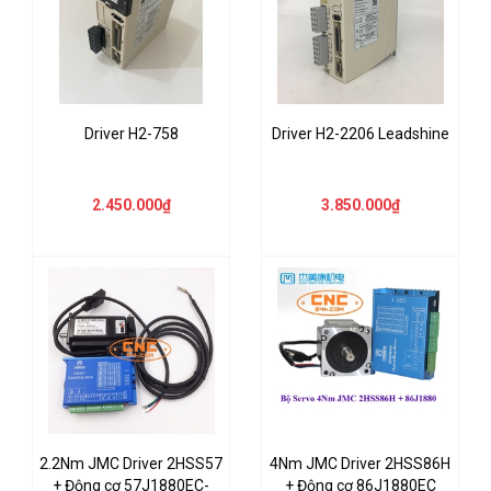
Driver H2-758
Driver H2-2206 Leadshine
2.450.000₫
3.850.000₫
2.2Nm JMC Driver 2HSS57
4Nm JMC Driver 2HSS86H
+ Động cơ 57J1880EC-
+ Động cơ 86J1880EC