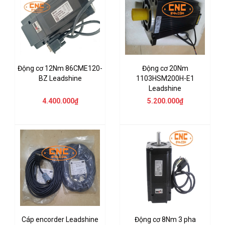
Động cơ 12Nm 86CME120-
Động cơ 20Nm
BZ Leadshine
1103HSM200H-E1
Leadshine
4.400.000₫
5.200.000₫
Cáp encorder Leadshine
Động cơ 8Nm 3 pha