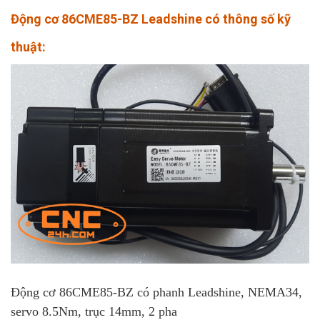
Động cơ 86CME85-BZ Leadshine có thông số kỹ
thuật:
Động cơ 86CME85-BZ có phanh Leadshine, NEMA34,
servo 8.5Nm, trục 14mm, 2 pha