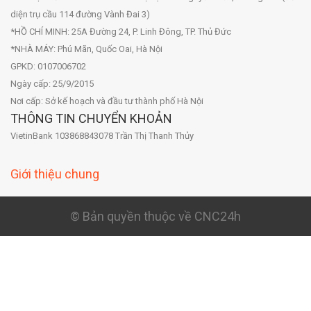
diện trụ cầu 114 đường Vành Đai 3)
*HỒ CHÍ MINH: 25A Đường 24, P. Linh Đông, TP. Thủ Đức
*NHÀ MÁY: Phú Mãn, Quốc Oai, Hà Nội
GPKD: 0107006702
Ngày cấp: 25/9/2015
Nơi cấp: Sở kế hoạch và đầu tư thành phố Hà Nội
THÔNG TIN CHUYỂN KHOẢN
VietinBank 103868843078 Trần Thị Thanh Thủy
Giới thiệu chung
© Bản quyền thuộc về CNC24h