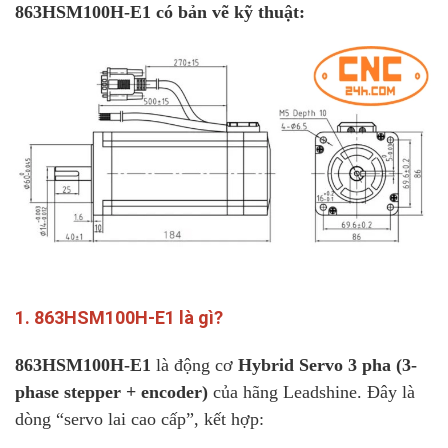
863HSM100H-E1 có bản vẽ kỹ thuật:
1. 863HSM100H-E1 là gì?
863HSM100H-E1
là động cơ
Hybrid Servo 3 pha (3-
phase stepper + encoder)
của hãng Leadshine. Đây là
dòng “servo lai cao cấp”, kết hợp: