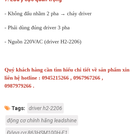
- Không đấu nhầm 2 pha → cháy driver
- Phải dùng đúng driver 3 pha
- Nguồn 220VAC (driver H2-2206)
Quý khách hàng cần tìm hiểu chi tiết về sản phẩm xin
liên hệ hotline : 0945215266 , 0967967266 ,
0987979266 .
Tags:
driver h2-2206
động cơ chính hãng leadshine
Động cơ 863HSM100H-E1