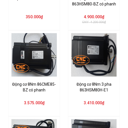
863HSM80-BZ có phanh
350.000₫
4.900.000₫
GNY: 4.200.000₫
Động cơ 8Nm 86CME85-
Động cơ 8Nm 3 pha
BZ có phanh
863HSM80H-E1
3.575.000₫
3.410.000₫