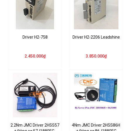
Driver H2-758
Driver H2-2206 Leadshine
2.450.000₫
3.850.000₫
2.2Nm JMC Driver 2HSS57
4Nm JMC Driver 2HSS86H
+ Động cơ 57J1880EC-
+ Động cơ 86J1880EC