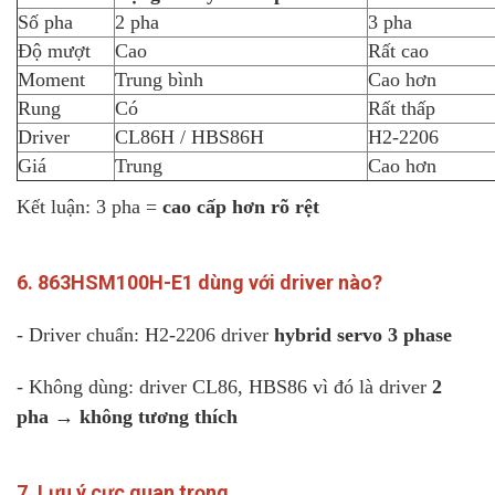
Số pha
2 pha
3 pha
Độ mượt
Cao
Rất cao
Moment
Trung bình
Cao hơn
Rung
Có
Rất thấp
Driver
CL86H / HBS86H
H2-2206
Giá
Trung
Cao hơn
Kết luận: 3 pha =
cao cấp hơn rõ rệt
6. 863HSM100H-E1 dùng với driver nào?
- Driver chuẩn: H2-2206 driver
hybrid servo 3 phase
- Không dùng: driver CL86, HBS86 vì đó là driver
2
pha → không tương thích
7. Lưu ý cực quan trọng