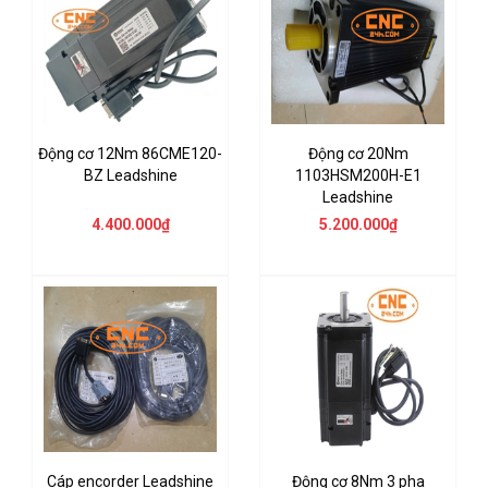
Động cơ 12Nm 86CME120-
Động cơ 20Nm
BZ Leadshine
1103HSM200H-E1
Leadshine
4.400.000₫
5.200.000₫
Cáp encorder Leadshine
Động cơ 8Nm 3 pha