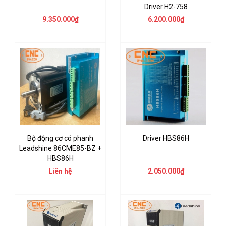
Driver H2-758
9.350.000₫
6.200.000₫
Bộ động cơ có phanh
Driver HBS86H
Leadshine 86CME85-BZ +
HBS86H
Liên hệ
2.050.000₫