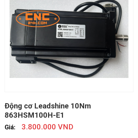
Động cơ Leadshine 10Nm
863HSM100H-E1
3.800.000 VND
Giá: