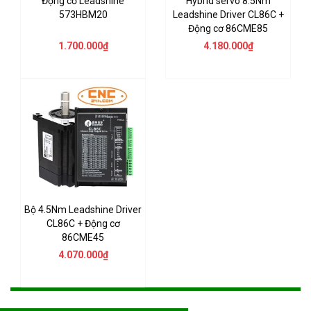
Động cơ Leadshine
Hybrid servo 8.5Nm
573HBM20
Leadshine Driver CL86C +
Động cơ 86CME85
1.700.000₫
4.180.000₫
Bộ 4.5Nm Leadshine Driver
CL86C + Động cơ
86CME45
4.070.000₫