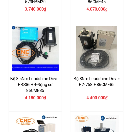
573HBM20
86CME45
3.740.000₫
4.070.000₫
Bộ 8.5Nm Leadshine Driver
Bộ 8Nm Leadshine Driver
HBS86H + Động cơ
H2-758 + 86CME85
86CME85
4.180.000₫
4.400.000₫