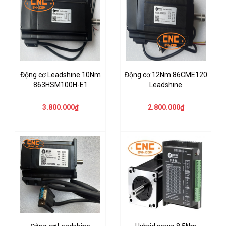
Động cơ Leadshine 10Nm
Động cơ 12Nm 86CME120
863HSM100H-E1
Leadshine
3.800.000₫
2.800.000₫