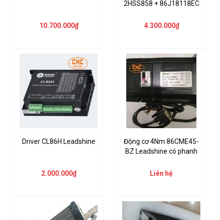
2HSS858 + 86J18118EC
10.700.000₫
4.300.000₫
Driver CL86H Leadshine
Động cơ 4Nm 86CME45-
BZ Leadshine có phanh
2.000.000₫
Liên hệ