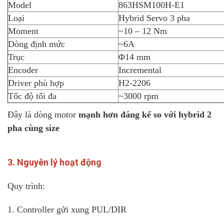
Model
863HSM100H-E1
Loại
Hybrid Servo 3 pha
Moment
~10 – 12 Nm
Dòng định mức
~6A
Trục
Φ14 mm
Encoder
Incremental
Driver phù hợp
H2-2206
Tốc độ tối đa
~3000 rpm
Đây là dòng motor
mạnh hơn đáng kể so với hybrid 2
pha cùng size
3. Nguyên lý hoạt động
Quy trình:
1. Controller gửi xung PUL/DIR