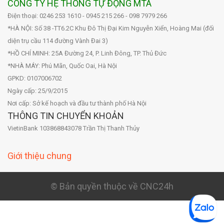
CÔNG TY HỆ THỐNG TỰ ĐỘNG MTA
Điện thoại: 0246 253 1610 - 0945 215 266 - 098 7979 266
*HÀ NỘI: Số 38 -TT6.2C Khu Đô Thị Đại Kim Nguyễn Xiển, Hoàng Mai (đối
diện trụ cầu 114 đường Vành Đai 3)
*HỒ CHÍ MINH: 25A Đường 24, P. Linh Đông, TP. Thủ Đức
*NHÀ MÁY: Phú Mãn, Quốc Oai, Hà Nội
GPKD: 0107006702
Ngày cấp: 25/9/2015
Nơi cấp: Sở kế hoạch và đầu tư thành phố Hà Nội
THÔNG TIN CHUYỂN KHOẢN
VietinBank 103868843078 Trần Thị Thanh Thủy
Giới thiệu chung
© Bản quyền thuộc về CNC24h