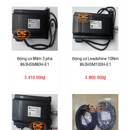
Động cơ 8Nm 3 pha
Động cơ Leadshine 10Nm
863HSM80H-E1
863HSM100H-E1
3.410.000₫
3.800.000₫