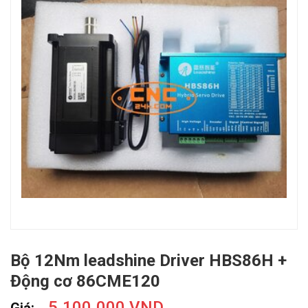
Bộ 12Nm leadshine Driver HBS86H +
Động cơ 86CME120
5.100.000 VND
Giá: