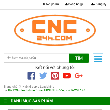
|
0
sản phẩm
Đăng nhập
Đăng ký
TÌM
Kết nối với chúng tôi
Trang chủ
Hybrid servo Leadshine
Bộ 12Nm leadshine Driver HBS86H + Động cơ 86CME120
DANH MỤC SẢN PHẨM