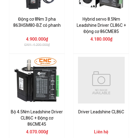
Động cơ 8Nm 3 pha
Hybrid servo 8.5Nm
863HSM80-BZ có phanh
Leadshine Driver CL86C +
Động cơ 86CME85
4.900.000₫
4.180.000₫
GNY: 4.200.000₫
Bộ 4.5Nm Leadshine Driver
Driver Leadshine CL86C
CL86C + Động cơ
86CME45
4.070.000₫
Liên hệ