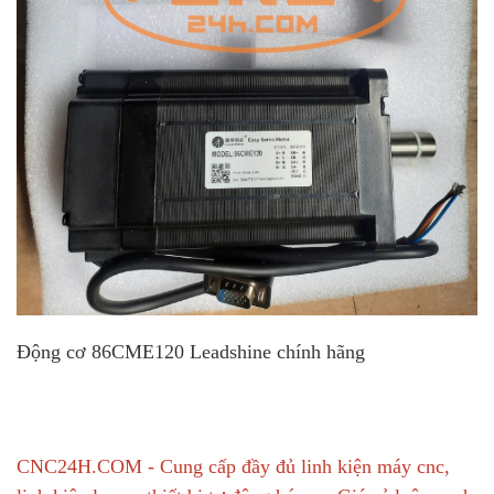
Động cơ 86CME120 Leadshine chính hãng
CNC24H.COM - Cung cấp đầy đủ linh kiện máy cnc,