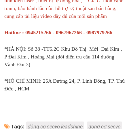
linh kiện laser , thiết bị tự động hóa ,....Giá cả luôn cạnh
tranh, bảo hành lâu dài, hỗ trợ kỹ thuật sau bán hàng,
cung cấp tài liệu video đầy đủ của mỗi sản phẩm
Hotline : 0945215266 - 0967967266 - 0987979266
*HÀ NỘI: Số 38 -TT6.2C Khu Đô Thị Mới Đại Kim ,
P Đại Kim , Hoàng Mai (đối diện trụ cầu 114 đường
Vành Đai 3)
*HỒ CHÍ MINH: 25A Đường 24, P. Linh Đông, TP. Thủ
Đức , HCM
Tags:
động cơ secvo leadshine
động cơ secvo