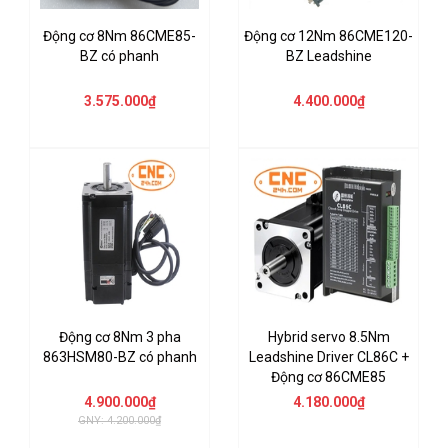
Động cơ 8Nm 86CME85-
Động cơ 12Nm 86CME120-
BZ có phanh
BZ Leadshine
3.575.000₫
4.400.000₫
Động cơ 8Nm 3 pha
Hybrid servo 8.5Nm
863HSM80-BZ có phanh
Leadshine Driver CL86C +
Động cơ 86CME85
4.900.000₫
4.180.000₫
GNY: 4.200.000₫