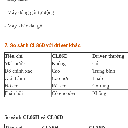
- Máy đóng gói tự động
- Máy khắc đá, gỗ
7. So sánh CL86D với driver khác
Tiêu chí
CL86D
Driver thường
Mất bước
Không
Có
Độ chính xác
Cao
Trung bình
Giá thành
Cao hơn
Thấp
Độ êm
Rất êm
Có rung
Phản hồi
Có encoder
Không
So sánh CL86H và CL86D
Tiêu chí
CL86H
CL86D