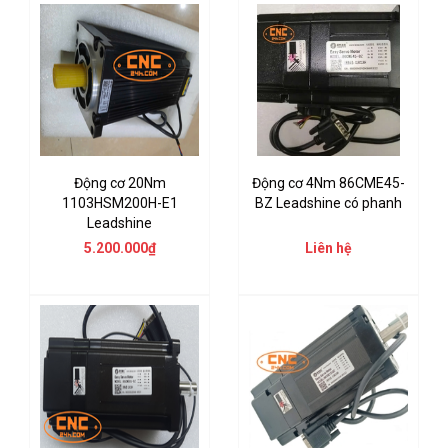
Động cơ 20Nm
Động cơ 4Nm 86CME45-
1103HSM200H-E1
BZ Leadshine có phanh
Leadshine
5.200.000₫
Liên hệ