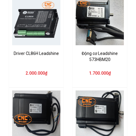
Driver CL86H Leadshine
Động cơ Leadshine
573HBM20
2.000.000₫
1.700.000₫