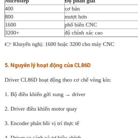
Microstep
Độ phân giải
400
cơ bản
800
mượt hơn
1600
phổ biến CNC
3200+
độ chính xác cao
👉 Khuyến nghị: 1600 hoặc 3200 cho máy CNC
5. Nguyên lý hoạt động của CL86D
Driver CL86D hoạt động theo cơ chế vòng kín:
1. Bộ điều khiển gửi xung → driver
2. Driver điều khiển motor quay
3. Encoder phản hồi vị trí thực tế
4. Driver so sánh và tự hiệu chỉnh